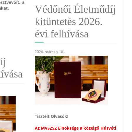
sztvevőit, a
Védőnői Életműdíj
akat.
kitüntetés 2026.
évi felhívása
2026. március 10.
.
íj
hívása
Tisztelt Olvasók!
Az MVSZSZ Elnöksége a közelgő Húsvéti