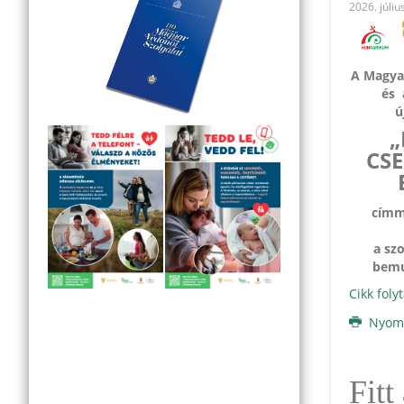
2026. júliu
A Magya
és
ú
„
CS
címme
a sz
bemu
Cikk foly
Nyomt
Fitt