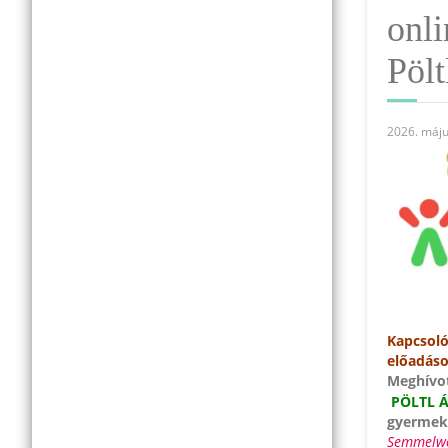
onli
Pölt
2026. máju
Kapcsoló
előadáso
Meghívo
PÖLTL 
gyermek
Semmelwei