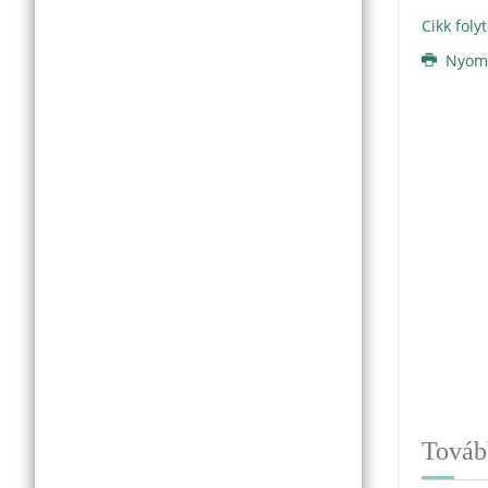
Cikk foly
Nyomt
Tovább