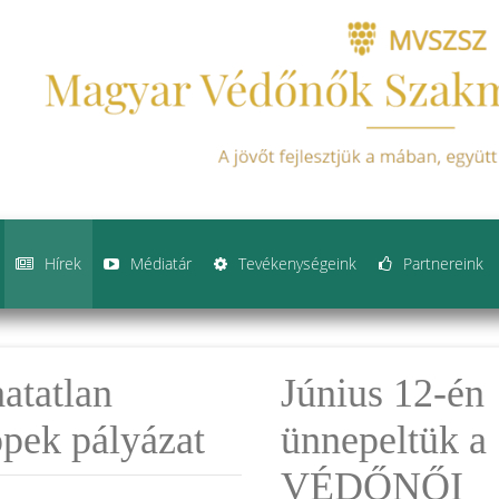
Hírek
Médiatár
Tevékenységeink
Partnereink
atatlan
Június 12-én
ppek pályázat
ünnepeltük a
VÉDŐNŐI