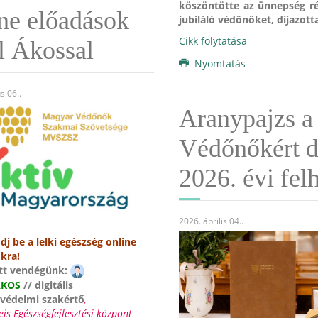
köszöntötte az ünnepség ré
ne előadások
jubiláló védőnőket, díjazott
Cikk folytatása
l Ákossal
Nyomtatás
s 06.
.
Aranypajzs a
Védőnőkért d
2026. évi fel
2026. április 04.
.
dj be a lelki egészség online
kra!
tt vendégünk:
ÁKOS
// digitális
védelmi szakértő
,
s Egészségfejlesztési központ