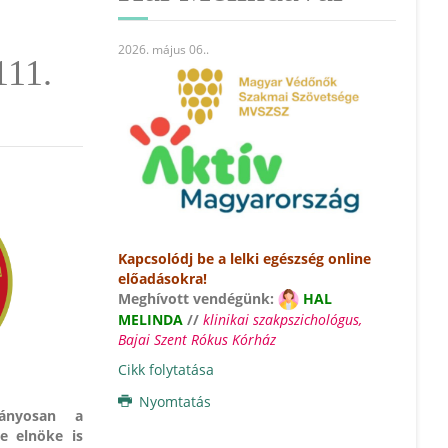
2026. május 06.
.
111.
Kapcsolódj be a lelki egészség online
előadásokra!
Meghívott vendégünk:
HAL
MELINDA
//
klinikai szakpszichológus,
Bajai Szent Rókus Kórház
Cikk folytatása
Nyomtatás
ányosan a
e elnöke is