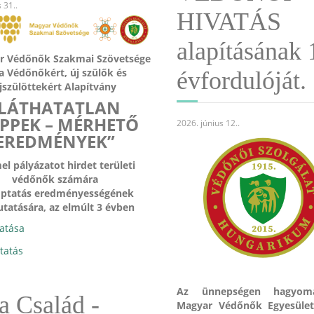
s 31.
.
HIVATÁS
alapításának 
r Védőnők Szakmai Szövetsége
a Védőnőkért, új szülők és
évfordulóját.
jszülöttekért Alapítvány
LÁTHATATLAN
EPPEK – MÉRHETŐ
2026. június 12.
.
EREDMÉNYEK”
l pályázatot hirdet területi
védőnők számára
optatás eredményességének
tatására, az elmúlt 3 évben
tatása
atás
Az ünnepségen hagyom
 a Család -
Magyar Védőnők Egyesület