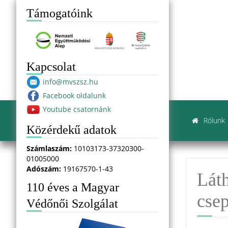
Támogatóink
Kapcsolat
info@mvszsz.hu
Facebook oldalunk
Youtube csatornánk
Rólunk
Közérdekű adatok
Számlaszám:
10103173-37320300-
01005000
Adószám:
19167570-1-43
Láth
110 éves a Magyar
cse
Védőnői Szolgálat