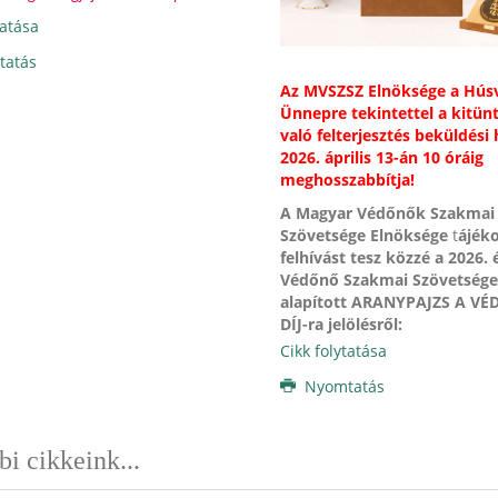
tatása
atás
Az MVSZSZ Elnöksége a Húsv
Ünnepre tekintettel a kitün
való felterjesztés beküldési 
2026.
április 13-án 10 óráig
meghosszabbítja!
A Magyar Védőnők Szakmai
Szövetsége Elnöksége
t
ájék
felhívást tesz közzé a
2026. 
Védőnő Szakmai Szövetsége 
alapított ARANYPAJZS A V
DÍJ-ra jelölésről:
Cikk folytatása
Nyomtatás
i cikkeink...