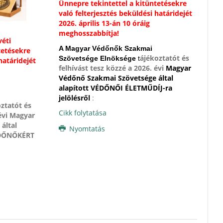
Ünnepre tekintettel a kitüntetésekre
való felterjesztés beküldési határidejét
2026.
április 13-án 10 óráig
meghosszabbítja!
éti
A Magyar Védőnők Szakmai
tetésekre
ájékozta
tót és
Szövetsége Elnöksége
t
határidejét
felhívást tesz közzé a
2026. évi
Magyar
Védőnő Szakmai Szövetsége által
alapított VÉDŐNŐI ÉLETMŰDÍJ-ra
jelölésről
:
ozta
tót és
Cikk folytatása
évi
Magyar
által
Nyomtatás
ÉDŐNŐKÉRT