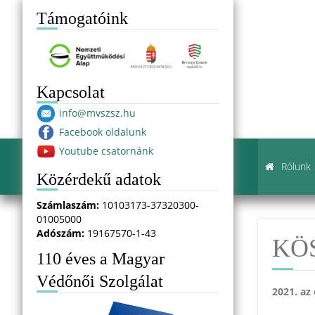
Támogatóink
Kapcsolat
info@mvszsz.hu
Facebook oldalunk
Youtube csatornánk
Rólunk
Közérdekű adatok
Számlaszám:
10103173-37320300-
01005000
Adószám:
19167570-1-43
KÖ
110 éves a Magyar
Védőnői Szolgálat
2021. az