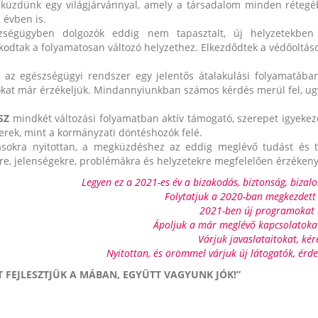
 küzdünk egy világjárvánnyal, amely a társadalom minden rétegé
 évben is.
ségügyben dolgozók eddig nem tapasztalt, új helyzetekben kel
kodtak a folyamatosan változó helyzethez. Elkezdődtek a védőoltáso
 az egészségügyi rendszer egy jelentős átalakulási folyamatába
okat már érzékeljük. Mindannyiunkban számos kérdés merül fel, ugy
SZ
mindkét változási folyamatban aktív támogató, szerepet igyekeze
rek, mint a kormányzati döntéshozók felé.
ásokra nyitottan, a megküzdéshez az eddig meglévő tudást és ta
re, jelenségekre, problémákra és helyzetekre megfelelően érzékeny 
Legyen ez a 2021-es év a bizakodás, biztonság, bizal
Folytatjuk a 2020-ban megkezdett
2021-ben új programokat 
Ápoljuk a már meglévő kapcsolatokat
Várjuk javaslataitokat, kér
Nyitottan, és örömmel várjuk új látogatók, érde
T FEJLESZTJÜK A MÁBAN, EGYÜTT VAGYUNK JÓK!”