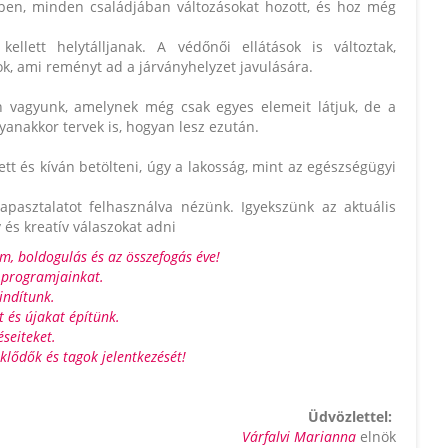
ben, minden családjában változásokat hozott, és hoz még
lett helytálljanak. A védőnői ellátások is változtak,
k, ami reményt ad a járványhelyzet javulására.
n vagyunk, amelynek még csak egyes elemeit látjuk, de a
anakkor tervek is, hogyan lesz ezután.
tt és kíván betölteni, úgy a lakosság, mint az egészségügyi
pasztalatot felhasználva nézünk. Igyekszünk az aktuális
és kreatív válaszokat adni
om, boldogulás és az összefogás éve!
 programjainkat.
indítunk.
 és újakat építünk.
éseiteket.
klődők és tagok jelentkezését!
Üdvözlettel:
Várfalvi Marianna
elnök