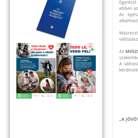
Egyrészt
ebben az
Az egész
alkalmaz
Másrészt
változás
Az
MVSZ
szakembe
A változ
kérdések
„A JÖVŐ