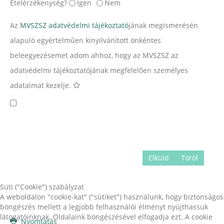
Ételérzékenység?
Igen
Nem
Az
MVSZSZ adatvédelmi tájékoztató
jának megismerésén
alapuló egyértelműen kinyilvánított önkéntes
beleegyezésemet adom ahhoz, hogy az MVSZSZ az
adatvédelmi tájékoztatójának megfelelően személyes
adataimat kezelje.
Elküld
Töröl
Süti ("Cookie") szabályzat
A weboldalon "cookie-kat" ("sütiket") használunk, hogy biztonságos
böngészés mellett a legjobb felhasználói élményt nyújthassuk
látogatóinknak. Oldalaink böngészésével elfogadja ezt. A cookie
Nyomtatás