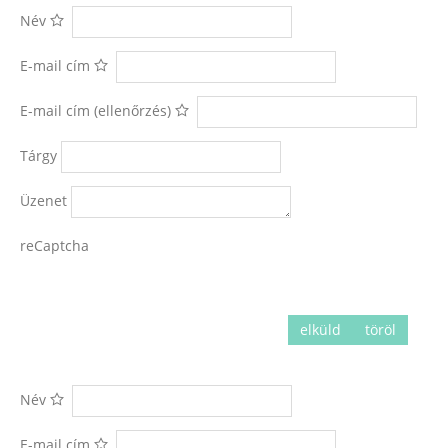
Név
E-mail cím
E-mail cím (ellenőrzés)
Tárgy
Üzenet
reCaptcha
elküld
töröl
Név
E-mail cím