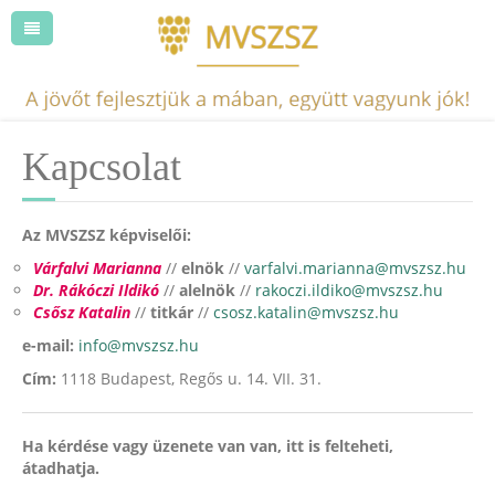
Kapcsolat
Az MVSZSZ képviselői:
Várfalvi Marianna
//
elnök
//
varfalvi.marianna@mvszsz.hu
Dr. Rákóczi Ildikó
//
alelnök
//
rakoczi.ildiko@mvszsz.hu
Csősz Katalin
//
titkár
//
csosz.katalin@mvszsz.hu
e-mail:
info@mvszsz.hu
Cím:
1118 Budapest, Regős u. 14. VII. 31.
Ha kérdése vagy üzenete van van, itt is felteheti,
átadhatja.