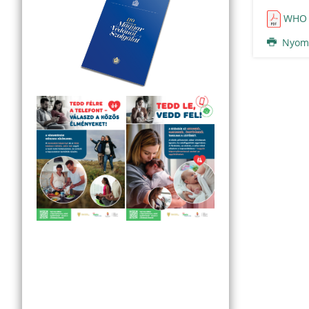
WHO 
Nyomt