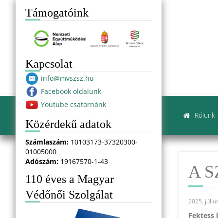
Támogatóink
Kapcsolat
info@mvszsz.hu
Facebook oldalunk
Youtube csatornánk
Rólunk
Közérdekű adatok
Számlaszám:
10103173-37320300-
01005000
Adószám:
19167570-1-43
A S
110 éves a Magyar
Védőnői Szolgálat
2025. júliu
Fektess 