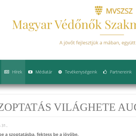
Hírek
Médiatár
Tevékenységeink
Partnereink
ZOPTATÁS VILÁGHETE AUG
s 31.
.
be a szoptatásba, fektess be a jövőbe.